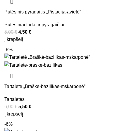
Putėsinis pyragaitis „Pistacija-avietė”
Putėsiniai tortai ir pyragaičiai
5,00
€
Original price was: 5,00 €.
4,50
€
Current price is: 4,50 €.
Į krepšelį
-8%
Tartaletė „Braškė-bazilikas-mskarponė”
Tartaletės
6,00
€
Original price was: 6,00 €.
5,50
€
Current price is: 5,50 €.
Į krepšelį
-6%