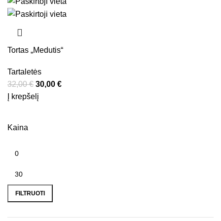
Tortas „Medutis“
Tartaletės
32,00
€
Original price was: 32,00 €.
30,00
€
Current price is: 30,00 €.
Į krepšelį
Kaina
Min kaina
Maks kaina
FILTRUOTI