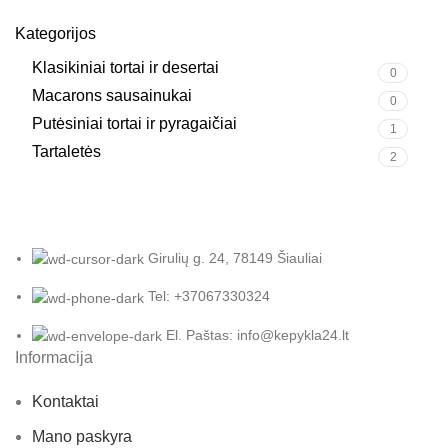
Kategorijos
Klasikiniai tortai ir desertai
0
Macarons sausainukai
0
Putėsiniai tortai ir pyragaičiai
1
Tartaletės
2
Girulių g. 24, 78149 Šiauliai
Tel: +37067330324
El. Paštas: info@kepykla24.lt
Informacija
Kontaktai
Mano paskyra