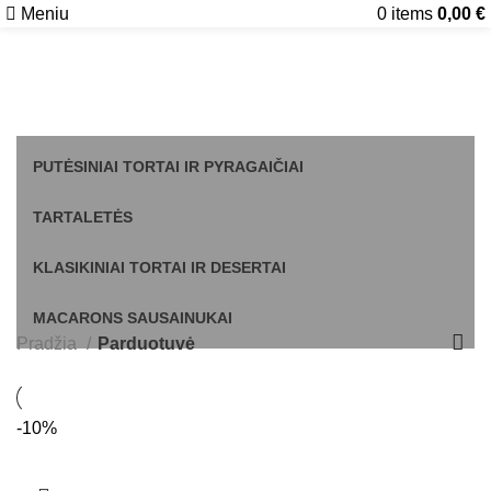
Meniu
0
items
0,00
€
Parduotuvė
PUTĖSINIAI TORTAI IR PYRAGAIČIAI
TARTALETĖS
KLASIKINIAI TORTAI IR DESERTAI
MACARONS SAUSAINUKAI
Pradžia
Parduotuvė
-10%