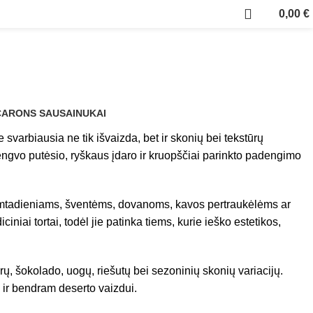
0,00
€
ARONS SAUSAINUKAI
e svarbiausia ne tik išvaizda, bet ir skonių bei tekstūrų
engvo putėsio, ryškaus įdaro ir kruopščiai parinkto padengimo
a gimtadieniams, šventėms, dovanoms, kavos pertraukėlėms ar
niai tortai, todėl jie patinka tiems, kurie ieško estetikos,
lorų, šokolado, uogų, riešutų bei sezoninių skonių variacijų.
 ir bendram deserto vaizdui.