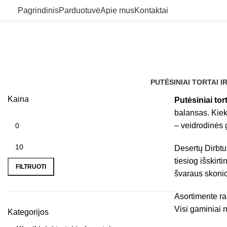
Pagrindinis
Parduotuvė
Apie mus
Kontaktai
PUTĖSINIAI TORTAI I
Kaina
Putėsiniai tort
balansas. Kiek
– veidrodinės 
Min kaina
Maks kaina
Desertų Dirbtu
tiesiog išskirt
FILTRUOTI
švaraus skonio
Asortimente ras
Visi gaminiai 
Kategorijos