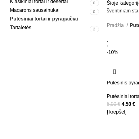
Klasikiniai tortai ir desertai
Šioje kategorij
0
Macarons sausainukai
šventiniam stal
0
Putėsiniai tortai ir pyragaičiai
1
Pradžia
Putė
Tartaletės
2
-10%
Putėsinis pyrag
Putėsiniai torta
5,00
€
Original
4,50
€
C
Į krepšelį