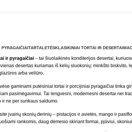
Putėsiniai tortai ir pyragaičiai
R PYRAGAIČIAI
TARTALETĖS
KLASIKINIAI TORTAI IR DESERTAI
MAC
ai ir pyragaičiai
– tai šiuolaikinės konditerijos desertai, kuriuos
vienas desertas kuriamas iš kelių sluoksnių: minkšto biskvito, l
glazūros arba veliūro.
vėse gaminami putėsiniai tortai ir porcijiniai pyragaičiai tink
iniam pasimėgavimui. Tai lengvesni, modernesni desertai nei tradici
 ir ne per sunkaus saldumo.
ite įvairių skonių derinių – pistacijos ir avietės, mango ir pasif
ruošiami rankomis, daug dėmesio skiriant formai, pjūviui, skoniui