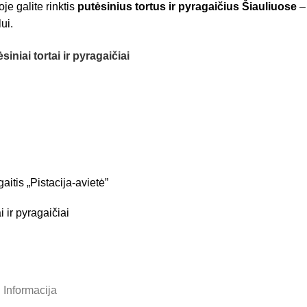
oje galite rinktis
putėsinius tortus ir pyragaičius Šiauliuose
– 
ui.
siniai tortai ir pyragaičiai
aitis „Pistacija-avietė”
i ir pyragaičiai
 price was: 5,00 €.
urrent price is: 4,50 €.
Informacija