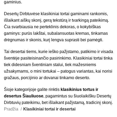
gaminius.
Desertų Dirbtuvėse klasikiniai tortai gaminami rankomis,
išlaikant aiškų skonį, gerą tekstūrą ir tvarkingą pateikimą.
Čia svarbiausia ne perteklinis dekoras, o kokybiškas
gaminys: purūs lakštai, subalansuotas kremas, tinkamas
drėgnumas ir skonis, kurį lengva suprasti bei pamėgti.
Tai desertai tiems, kurie ieško pažįstamo, patikimo ir visada
šventėje pasiteisinančio pasirinkimo. Klasikiniai tortai tinka
tiek didesniam šventiniam stalui, tiek mažesniems
užsakymams, o mini tortukai – patogus variantas, kai norisi
gražaus, porcijinio ar dovanai tinkamo deserto.
Šioje kategorijoje galite rinktis
klasikinius tortus ir
desertus Šiauliuose
, pagamintus su šiuolaikišku Desertų
Dirbtuvių pateikimu, bet išlaikant pažįstamą, tradicinį skonį.
Pradžia
Klasikiniai tortai ir desertai