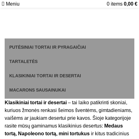
Meniu
0
items
0,00
€
Klasikiniai tortai ir desertai
PUTĖSINIAI TORTAI IR PYRAGAIČIAI
TARTALETĖS
KLASIKINIAI TORTAI IR DESERTAI
MACARONS SAUSAINUKAI
Klasikiniai tortai ir desertai
– tai laiko patikrinti skoniai,
kuriuos žmonės renkasi šeimos šventėms, gimtadieniams,
vaišėms ar jaukiam desertui prie kavos. Šioje kategorijoje
rasite mūsų gaminamus klasikinius desertus:
Medaus
tortą, Napoleono tortą, mini tortukus
ir kitus tradicinius