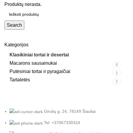
Produktų nerasta.
Search
Kategorijos
Klasikiniai tortai ir desertai
0
Macarons sausainukai
0
Putėsiniai tortai ir pyragaičiai
1
Tartaletės
2
Girulių g. 24, 78149 Šiauliai
Tel: +37067330324